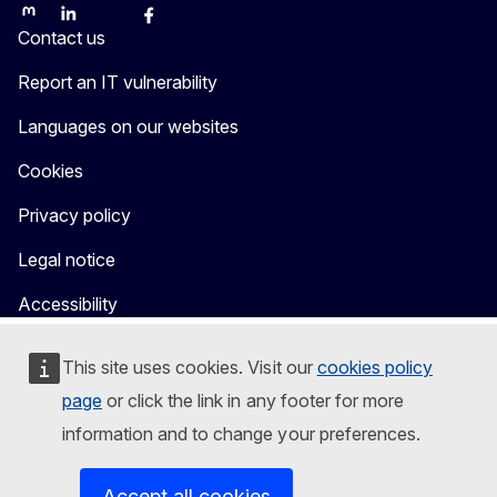
Mastodon
LinkedIn
Bluesky
Facebook
Youtube
Other
Contact us
Report an IT vulnerability
Languages on our websites
Cookies
Privacy policy
Legal notice
Accessibility
This site uses cookies. Visit our
cookies policy
page
or click the link in any footer for more
information and to change your preferences.
Accept all cookies