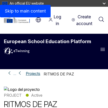
An official EU website
Skip to main content
Log
Create
in
account
European School Education Platform
Me
Projects
…
RITMOS DE PAZ
PROJECT
●
Active
RITMOS DE PAZ